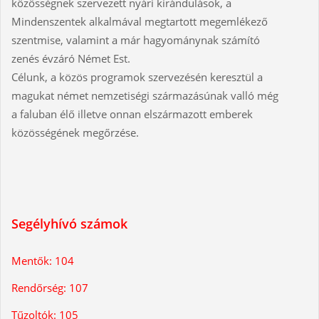
közösségnek szervezett nyári kirándulások, a
Mindenszentek alkalmával megtartott megemlékező
szentmise, valamint a már hagyománynak számító
zenés évzáró Német Est.
Célunk, a közös programok szervezésén keresztül a
magukat német nemzetiségi származásúnak valló még
a faluban élő illetve onnan elszármazott emberek
közösségének megőrzése.
Segélyhívó számok
Mentők: 104
Rendőrség: 107
Tűzoltók: 105