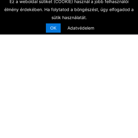
Ez a weboldal sütiket (COOKIE) használ a jobb felhasználói
élmény érdekében. Ha folytatod a böngészést, úgy elfogadod a
sütik használatát.
2024 ÁPR. 22
Adatvédelem
OK
Masszázs